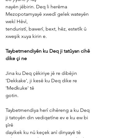
nayên jêbirin. Deq li herêma 
Mezopotamyayê xwedî gelek wateyên 
wekî Hêvî,
tenduristî, bawerî, bext, hêz, estetîk û 
xweşik xuya kirin e.
Taybetmendiyên ku Deq ji tatûyan cihê 
dike çi ne
Jina ku Deq çêkiriye jê re dibêjin 
'Dekkake', ji kesê ku Deq dike re 
'Medkuke' tê
gotin.
Taybetmendiya herî cihêreng a ku Deq 
ji tatoyên din vediqetîne ev e ku ew bi 
şîrê
dayikek ku nû keçek anî dinyayê tê 