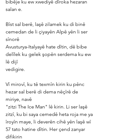
bibêje ku ew xwediyê dîroka hezaran 
salan e.
Bîst sal berê, laşê zilamek ku di binê 
cemedan de li çiyayên Alpê yên li ser 
sînorê
Avusturya-Italyayê hate dîtin, dê bibe 
delîlek ku gelek şopên serdema ku ew 
lê dijî
vedigire.
Vî mirovî, ku tê texmîn kirin ku pênc 
hezar sal berê di dema nêçîrê de 
miriye, navê
"zitzi The Ice Man" lê kirin. Li ser laşê 
zitzî, ku bi saya cemedê heta roja me ya
îroyîn maye, li deverên cihê yên laşê wî 
57 tato hatine dîtin. Her çend zanyar 
difikirin