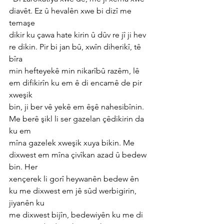
diavêt. Ez û hevalên xwe bi dizî me 
temaşe
dikir ku çawa hate kirin û dûv re jî ji hev 
re dikin. Pir bi jan bû, xwîn diherikî, tê 
bîra
min hefteyekê min nikarîbû razêm, lê 
em difikirîn ku em ê di encamê de pir 
xweşik
bin, ji ber vê yekê em êşê nahesibînin. 
Me berê şikl li ser gazelan çêdikirin da 
ku em
mîna gazelek xweşik xuya bikin. Me 
dixwest em mîna çivîkan azad û bedew 
bin. Her
xençerek li gorî heywanên bedew ên 
ku me dixwest em jê sûd werbigirin, 
jiyanên ku
me dixwest bijîn, bedewiyên ku me di 