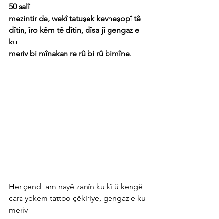
50 salî
mezintir de, wekî tatuşek kevneşopî tê 
dîtin, îro kêm tê dîtin, dîsa jî gengaz e 
ku
meriv bi mînakan re rû bi rû bimîne.
Her çend tam nayê zanîn ku kî û kengê 
cara yekem tattoo çêkiriye, gengaz e ku 
meriv