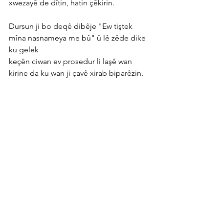
xwezayê de dîtin, hatin çêkirin.
Dursun ji bo deqê dibêje "Ew tiştek 
mîna nasnameya me bû" û lê zêde dike 
ku gelek
keçên ciwan ev prosedur li laşê wan 
kirine da ku wan ji çavê xirab biparêzin.