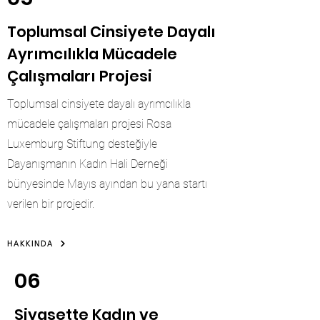
Toplumsal Cinsiyete Dayalı
Ayrımcılıkla Mücadele
Çalışmaları Projesi
Toplumsal cinsiyete dayalı ayrımcılıkla
mücadele çalışmaları projesi Rosa
Luxemburg Stiftung desteğiyle
Dayanışmanın Kadın Hali Derneği
bünyesinde Mayıs ayından bu yana startı
verilen bir projedir.
HAKKINDA
06
Siyasette Kadın ve