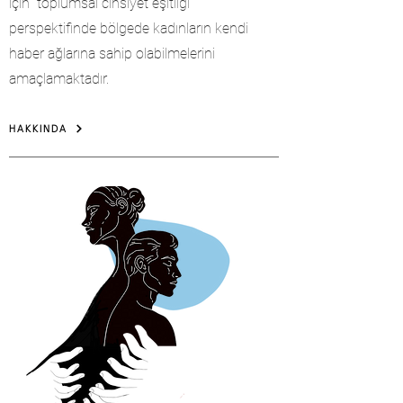
için toplumsal cinsiyet eşitliği
perspektifinde bölgede kadınların kendi
haber ağlarına sahip olabilmelerini
amaçlamaktadır.
HAKKINDA