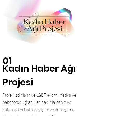
01
Kadın Haber Ağı
Projesi
Proje, kadınların ve LGBTİ+'ların medya ve
haberlerde uğradıkları hak ihlallerinin ve
kullanılan eril dilin değişimi ve dönüşümü