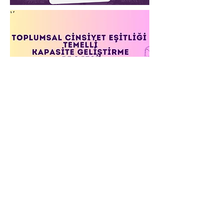
07
Toplumsal Cinsiyet Eşitliği
Temelli Kapasite
Geliştirme Projesi
İsveç Başkonsolosluğu desteğiyle
Dayanışmanın Kadın Hali Derneği
bünyesinde Mart ayından bu yana startı