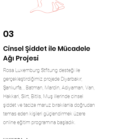
03
Cinsel Şiddet ile Mücadele
Ağı Projesi
Rosa Luxemburg Stfitung desteği ile
gerçekleştirdiğimiz projede Diyarbakır,
Şanlıurfa, , Batman, Mardin, Adıyaman, Van,
Hakkari, Siirt, Bitlis, Muş illerinde cinsel
şiddet ve tacize maruz bırakılanla doğrudan
temas eden kişileri güçlendirmek üzere
online eğitim programına başladık.