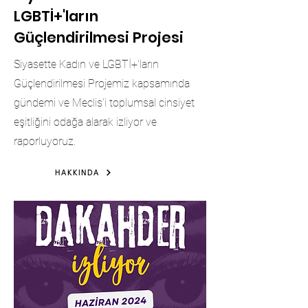
LGBTİ+'ların
Güçlendirilmesi Projesi
Siyasette Kadın ve LGBTİ+'ların
Güçlendirilmesi Projemiz kapsamında
gündemi ve Meclis'i toplumsal cinsiyet
eşitliğini odağa alarak izliyor ve
raporluyoruz.
HAKKINDA