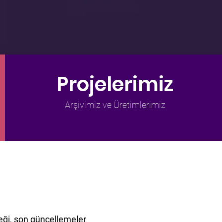
Projelerimiz
Arşivimiz ve Üretimlerimiz
ği, son güncellemeler