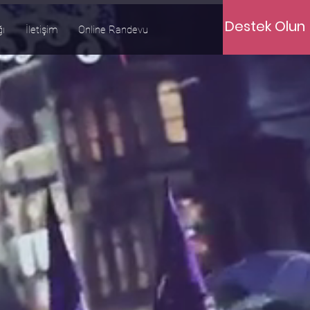
Destek Olun
ğı
İletişim
Online Randevu