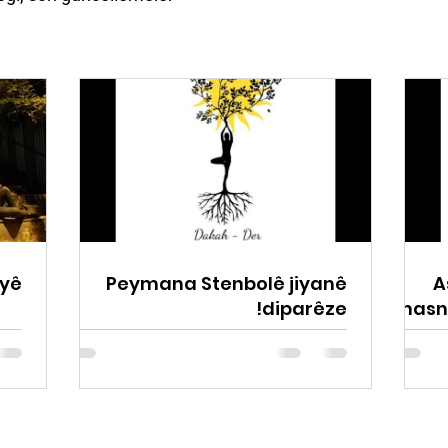
iyê
Peymana Stenbolê jiyanê
A
diparêze!
nasn