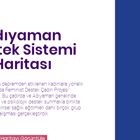
dıyaman
ek Sistemi
Haritası
depremden etkilenen kadınlara yönelik
a Feminist Destek Çadırı Projesi”
k. Bu çadırda ve Adıyaman genelinde
 ve psikolojik destek sunmakla birlikte
insel sağlık eğitimleri dahil birçok grup
alışması gerçekleştirdik.
Haritayı Görüntüle