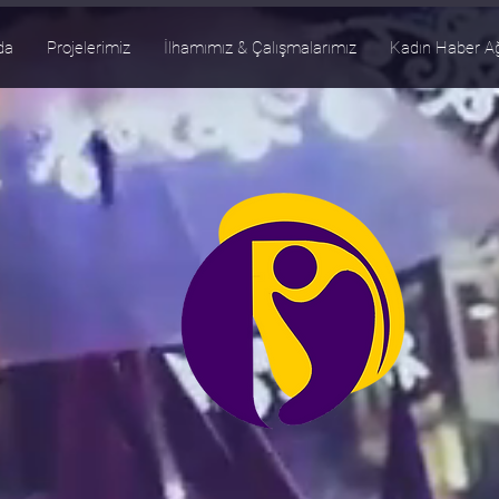
da
Projelerimiz
İlhamımız & Çalışmalarımız
Kadın Haber A