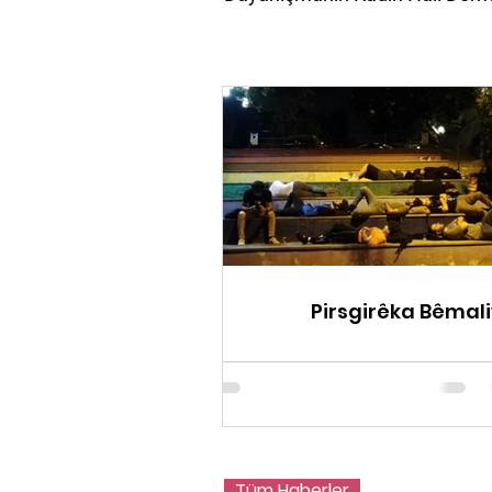
Pirsgirêka Bêmal
Tüm Haberler