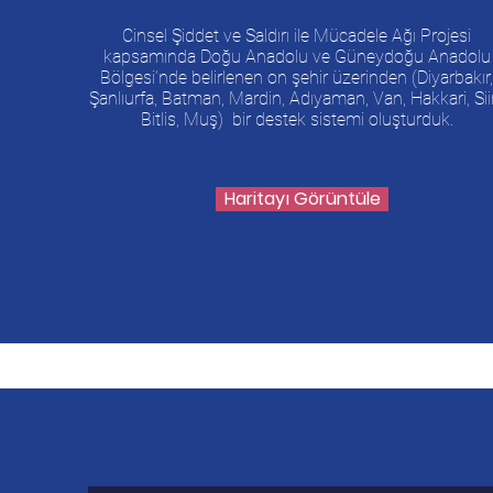
Cinsel Şiddet ve Saldırı ile Mücadele Ağı Projesi
kapsamında Doğu Anadolu ve Güneydoğu Anadolu
Bölgesi’nde belirlenen on şehir üzerinden (Diyarbakır
Şanlıurfa, Batman, Mardin, Adıyaman, Van, Hakkari, Siir
Bitlis, Muş) bir destek sistemi oluşturduk.
Haritayı Görüntüle