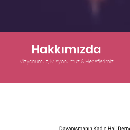
Hakkımızda
Vizyonumuz, Misyonumuz & Hedeflerimiz
Dayanışmanın Kadın Hali Derne