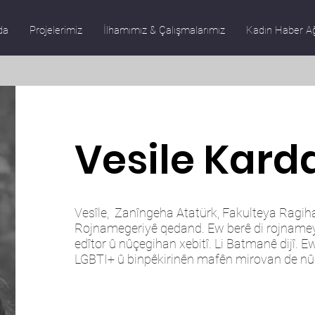
da
Projelerimiz
İlhamımız & Çalışmalarımız
Kadın Haber A
Vesile Kard
Vesîle, Zanîngeha Atatürk, Fakulteya Ragih
Rojnamegeriyê qedand. Ew berê di rojname
edîtor û nûçegihan xebitî. Li Batmanê dijî. Ew
LGBTI+ û binpêkirinên mafên mirovan de nû