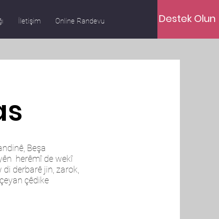
Destek Olun
ğı
İletişim
Online Randevu
as
andinê, Beşa
yên herêmî de wekî
 di derbarê jin, zarok,
çeyan çêdike