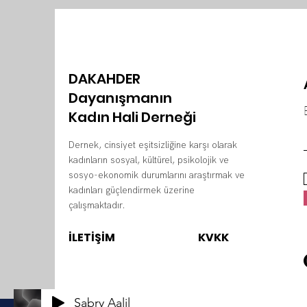
DAKAHDER
Dayanışmanın
Kadın Hali Derneği
Dernek, cinsiyet eşitsizliğine karşı olarak
kadınların sosyal, kültürel, psikolojik ve
sosyo-ekonomik durumlarını araştırmak ve
kadınları güçlendirmek üzerine
çalışmaktadır.
İLETİŞİM
KVKK
Sabry Aalil