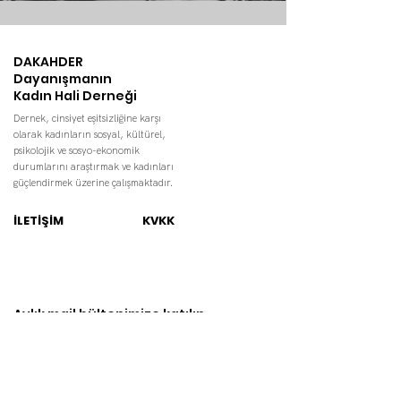
DAKAHDER
Dayanışmanın
Kadın Hali Derneği
Dernek, cinsiyet eşitsizliğine karşı
olarak kadınların sosyal, kültürel,
psikolojik ve sosyo-ekonomik
durumlarını araştırmak ve kadınları
güçlendirmek üzerine çalışmaktadır.
İLETİŞİM
KVKK
Aylık mail bültenimize katılın.
E-posta adresiniz