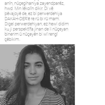
anîn, nûçegihaniya zayendparêz,
hwd. Min lêkolîn dikir. Di vê
pêvajoyê de, ez bi perwerdehiya
DAKAH-DER'ê re rû bi rû mam.
Digel perwerdehiyan, ez hewl didim
ku ji perspektîfa jinan de li nûçeyan
binerim û nûçeyên bi wî rengî
çêbikim.