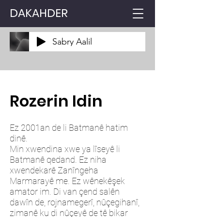
DAKAHDER
Sabry Aalil
Rozerin Idin
Ez 2001an de li Batmanê hatim
dinê.
Min xwendina xwe ya lîseyê li
Batmanê qedand. Ez niha
xwendekarê Zanîngeha
Marmarayê me. Ez wênekêşek
amator im. Di van çend salên
dawîn de, rojnamegerî, nûçegihanî,
zimanê ku di nûçeyê de tê bikar