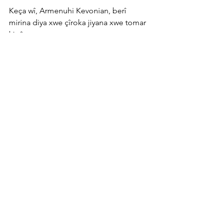
Keça wî, Armenuhi Kevonian, berî 
mirina diya xwe çîroka jiyana xwe tomar 
kir û
nivîsand. Ew çîroka jiyana diya xwe wekî 
pirtûkek bi navê "Daweta Reş a Gulîzar"
diweşîne.
Her çend tiştê ku bi Gulîzar re qewimî 
îro kesek ecêb nake, lê ew li gorî şert û 
mercên
wê rojê wekî jinek pir awarte û bi hêz 
derdikeve pêş.
Li Emparatoriya Osmanî ya salên 
1800an, keçek ciwan a ji hindikayiya 
Ermenî ku ji
hêla zalimê ku hêza dewletê li pişt xwe 
girt û hat revandin û tecawizê wê hat 