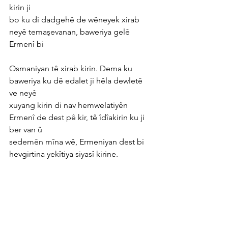
kirin ji
bo ku di dadgehê de wêneyek xirab 
neyê temaşevanan, baweriya gelê 
Ermenî bi
Osmaniyan tê xirab kirin. Dema ku 
baweriya ku dê edalet ji hêla dewletê 
ve neyê
xuyang kirin di nav hemwelatiyên 
Ermenî de dest pê kir, tê îdîakirin ku ji 
ber van û
sedemên mîna wê, Ermeniyan dest bi 
hevgirtina yekîtiya siyasî kirine.