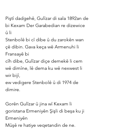
Piştî dadgehê, Gulîzar di sala 1892an de 
bi Kexam Der Garabedian re dizewice 
û li
Stenbolê bi cî dibe û du zarokên wan 
çê dibin. Gava keça wê Armenuhi li 
Fransayê bi
cîh dibe, Gulîzar diçe demekê li cem 
wê dimîne, lê dema ku wê nexwest li 
wir bijî,
ew vedigere Stenbolê û di 1974 de 
dimire.
Gorên Gulîzar û jina wî Kexam li 
goristana Ermeniyên Şişli di beşa ku ji 
Ermeniyên
Mûşê re hatiye veqetandin de ne.