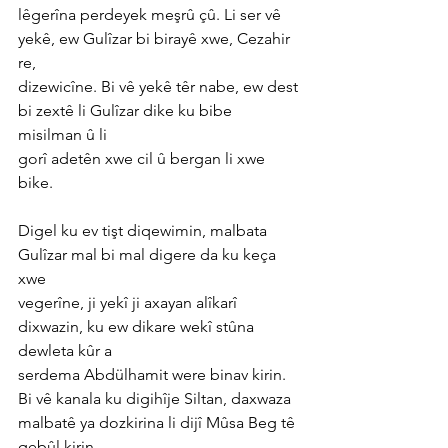
lêgerîna perdeyek meşrû çû. Li ser vê 
yekê, ew Gulîzar bi birayê xwe, Cezahir 
re,
dizewicîne. Bi vê yekê têr nabe, ew dest 
bi zextê li Gulîzar dike ku bibe 
misilman û li
gorî adetên xwe cil û bergan li xwe 
bike.
Digel ku ev tişt diqewimin, malbata 
Gulîzar mal bi mal digere da ku keça 
xwe
vegerîne, ji yekî ji axayan alîkarî 
dixwazin, ku ew dikare wekî stûna 
dewleta kûr a
serdema Abdülhamit were binav kirin. 
Bi vê kanala ku digihîje Siltan, daxwaza
malbatê ya dozkirina li dijî Mûsa Beg tê 
qebûl kirin.