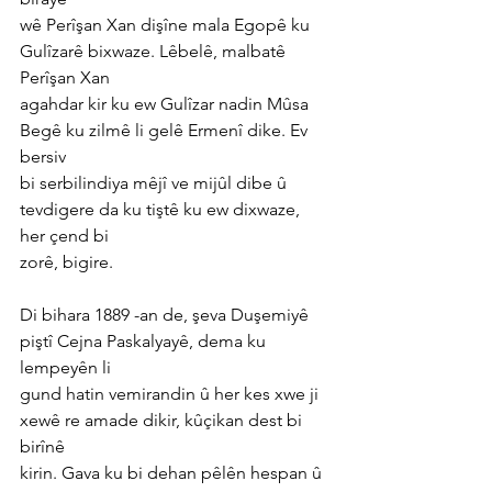
wê Perîşan Xan dişîne mala Egopê ku 
Gulîzarê bixwaze. Lêbelê, malbatê 
Perîşan Xan
agahdar kir ku ew Gulîzar nadin Mûsa 
Begê ku zilmê li gelê Ermenî dike. Ev 
bersiv
bi serbilindiya mêjî ve mijûl dibe û 
tevdigere da ku tiştê ku ew dixwaze, 
her çend bi
zorê, bigire.
Di bihara 1889 -an de, şeva Duşemiyê 
piştî Cejna Paskalyayê, dema ku 
lempeyên li
gund hatin vemirandin û her kes xwe ji 
xewê re amade dikir, kûçikan dest bi 
birînê
kirin. Gava ku bi dehan pêlên hespan û 