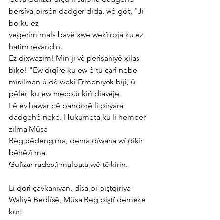
bersîva pirsên dadger dida, wê got, "Ji 
bo ku ez
vegerim mala bavê xwe wekî roja ku ez 
hatim revandin.
Ez dixwazim! Min ji vê perîşaniyê xilas 
bike! "Ew diqîre ku ew ê tu carî nebe
misilman û dê wekî Ermeniyek bijî, û 
pêlên ku ew mecbûr kirî diavêje.
Lê ev hawar dê bandorê li biryara 
dadgehê neke. Hukumeta ku li hember 
zilma Mûsa
Beg bêdeng ma, dema dîwana wî dikir 
bêhêvî ma.
Gulîzar radestî malbata wê tê kirin.
Li gorî çavkaniyan, dîsa bi piştgiriya 
Waliyê Bedlîsê, Mûsa Beg piştî demeke 
kurt