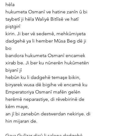
hêla
hukumeta Osmanî ve hatine zanîn û bi 
taybetî ji hêla Waliyê Bitlîsê ve hatî 
piştgirî
kirin. Ji ber vê sedemê, mehkûmiyeta 
dadgehê ya li hember Mûsa Beg dê ji 
bo
bandora hukumeta Osmanî encamek 
xirab be. Ji ber ku nûnerên hukûmetên 
biyanî jî
hebûn ku li dadgehê temaşe bikin, 
biryarek wusa dê bigihe vê encamê ku
Emperatoriya Osmanî mafên gelên 
herêmê neparastiye, di rêvebirinê de 
kêm maye,
an jî bi zanebûn destwerdan nekiriye. di 
hin mijaran de.
Gava Gulîzar diçû li salona dadgehê 