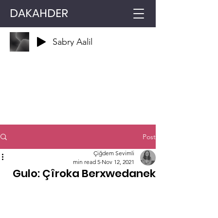
DAKAHDER
Sabry Aalil
Post
Çiğdem Sevimli
5 min read
Nov 12, 2021
Gulo: Çîroka Berxwedanek