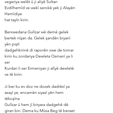
vegeriya welêt û ji aliyê Sultan 
Evdilhemîd ve wekî serokê yek ji Alayên 
Hemîdiye
hat tayîn kirin.
Berxwedana Gulîzar wê demê gelek 
bertek nîşan da. Gelek şandên biyanî 
yên piştî
dadgehkirinê di raporên xwe de tomar 
kirin ku zordariya Dewleta Osmanî ya li 
ser
Kurdan li ser Ermeniyan ji alîyê dewletê 
ve tê kirin.
Ji ber ku ev doz ne dozek dadrêsî ya 
asayî ye, encamên siyasî yên hem 
têkoşîna
Gulîzar û hem jî biryara dadgehê dê 
giran bin. Dema ku Mûsa Beg tê beraet 