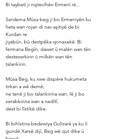
Bi taybetî ji niştecîhên Ermenî re...
Serdema Mûsa beg ji bo Ermeniyên ku 
heta wan rojan di nav aşitiyê de bi 
Kurdan re
jiyabûn, bû destpêka qonaxekê. Bi 
fermana Begîn, dawet û malên wan tên
desteserkirin û milkên wan tên 
talankirin.
Mûsa Beg, ku xwe dispêre hukumeta 
tirkan a wê demê,
ne tenê ji bo talankirina wan, lê ji bo 
xerabkirina wan a nedîtî,
dest bi lîstikê dike.
Bi bihîstina bedewiya Gulîzarê ya ku li 
gundê Xarsê dijî, Beg wê qut dike û 
birayê