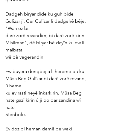
Dadgeh biryar dide ku guh bide 
Gulîzar jî. Ger Gulîzar li dadgehê bêje, 
"Wan ez bi
darê zorê revandim, bi darê zorê kirin 
Misilman", dê biryar bê dayîn ku ew li 
malbata
wê bê vegerandin.
Ew bûyera dengbêj a li herêmê bû ku 
Mûsa Beg Gulîzar bi darê zorê revand, 
û hema
ku ev rastî neyê înkarkirin, Mûsa Beg 
hate gazî kirin û ji bo darizandina wî 
hate
Stenbolê.
Ev doz di heman demê de wekî 