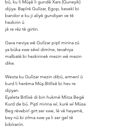
bû, ku li Mûşê li gundê Xars (Guneyik)
dijiya. Bapîrê Gulîzar, Egop, kesekî bi 
bandor e ku ji aliyê gundiyan ve tê 
hezkirin û
jê re rêz tê girtin.
Gava neviya wê Gulîzar piştî mirina zû 
ya bûka xwe sêwî dimîne, tevahiya 
malbatê bi hezkirinek mezin wê mezin 
dike.
Wexta ku Gulîzar mezin dibû, ermenî û 
kurd li herêma Mûş-Bitlîsê bi hev re 
dijiyan.
Eyaleta Bitlîsê di bin hukmê Mîrza Begê 
Kurd de bû. Piştî mirina wî, kurê wî Mûsa
Beg rêvebirî girt ser xwe, lê vê heyamê, 
bey nû bi zilma xwe ya li ser gel tê 
bibîranîn.