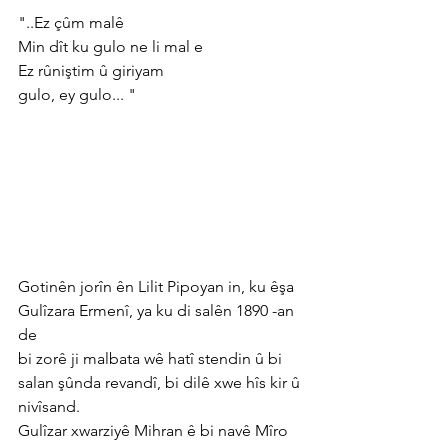
"..Ez çûm malê
Min dît ku gulo ne li mal e
Ez rûniştim û giriyam
gulo, ey gulo... "
Gotinên jorîn ên Lilit Pipoyan in, ku êşa 
Gulîzara Ermenî, ya ku di salên 1890 -an 
de
bi zorê ji malbata wê hatî stendin û bi 
salan şûnda revandî, bi dilê xwe hîs kir û
nivîsand.
Gulîzar xwarziyê Mihran ê bi navê Mîro 