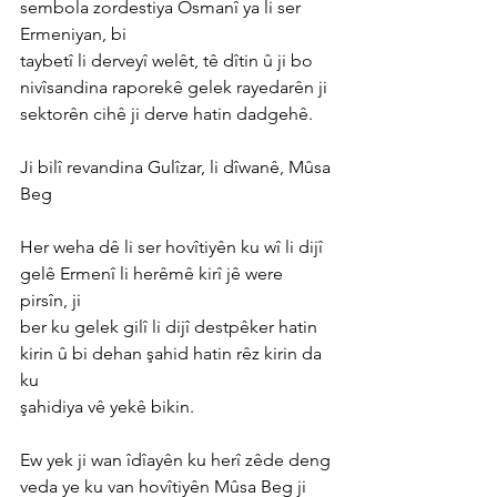
sembola zordestiya Osmanî ya li ser 
Ermeniyan, bi
taybetî li derveyî welêt, tê dîtin û ji bo 
nivîsandina raporekê gelek rayedarên ji
sektorên cihê ji derve hatin dadgehê.
Ji bilî revandina Gulîzar, li dîwanê, Mûsa 
Beg
Her weha dê li ser hovîtiyên ku wî li dijî 
gelê Ermenî li herêmê kirî jê were 
pirsîn, ji
ber ku gelek gilî li dijî destpêker hatin 
kirin û bi dehan şahid hatin rêz kirin da 
ku
şahidiya vê yekê bikin.
Ew yek ji wan îdîayên ku herî zêde deng 
veda ye ku van hovîtiyên Mûsa Beg ji 