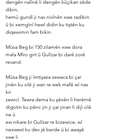
dengên nalînê li dengên kûçikan zêde 
dibin,
hemû gundî ji nav nivînên xwe radibin 
û bi xemgînî hewl didin ku tiştên ku
diqewimin fam bikin.
Mûsa Beg bi 150 zilamên xwe dora 
mala Mîro girt û Gulîzar bi darê zorê 
revand.
Mûsa Beg ji îmtiyaza zewaca bi çar 
jinên ku olê ji wan re wek mafê wî nas 
kir
zewicî. Tewra dema ku şêxên li herêmê 
digotin ku pênc jin ji çar jinan li dijî olê 
ne û
ew nikare bi Gulîzar re bizewice, wî 
nexwest ku dev jê berde û bi awayê 
xwe li