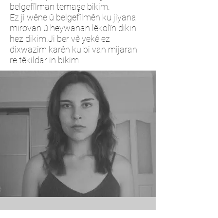
belgefîlman temaşe bikim.
Ez ji wêne û belgefîlmên ku jiyana
mirovan û heywanan lêkolîn dikin
hez dikim.Ji ber vê yekê ez
dixwazim karên ku bi van mijaran
re têkildar in bikim.