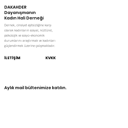
DAKAHDER
Dayanışmanın
Kadın Hali Derneği
Dernek, cinsiyet eşitsizliğine karşı
olarak kadınların sosyal, kültürel,
psikolojik ve sosyo-ekonomik
durumlarını araştırmak ve kadınları
güçlendirmek üzerine çalışmaktadır.
İLETİŞİM
KVKK
Aylık mail bültenimize katılın.
E-posta adresiniz
KVKK metnini okudum kabul ediyorum
KVKK Metni