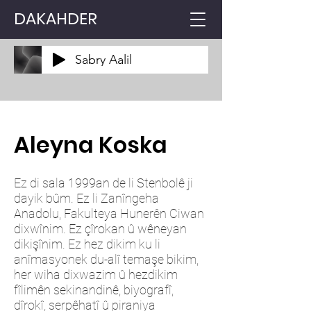
DAKAHDER
Sabry Aalil
Aleyna Koska
Ez di sala 1999an de li Stenbolê ji
dayik bûm. Ez li Zanîngeha
Anadolu, Fakulteya Hunerên Ciwan
dixwînim. Ez çîrokan û wêneyan
dikişînim. Ez hez dikim ku li
anîmasyonek du-alî temaşe bikim,
her wiha dixwazim û hezdikim
fîlimên sekinandinê, biyografî,
dîrokî, serpêhatî û piraniya