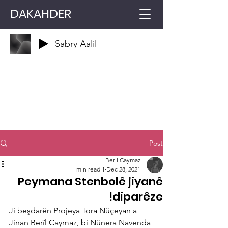
DAKAHDER
Sabry Aalil
Post
Beril Caymaz
1 min read
Dec 28, 2021
Peymana Stenbolê jiyanê
diparêze!
Ji beşdarên Projeya Tora Nûçeyan a 
Jinan Berîl Caymaz, bi Nûnera Navenda 