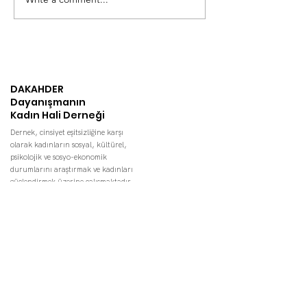
Çîroka Serkef
DAKAHDER
Dayanışmanın
Kadın Hali Derneği
Dernek, cinsiyet eşitsizliğine karşı
olarak kadınların sosyal, kültürel,
psikolojik ve sosyo-ekonomik
durumlarını araştırmak ve kadınları
güçlendirmek üzerine çalışmaktadır.
İLETİŞİM
KVKK
Aylık mail bültenimize katılın.