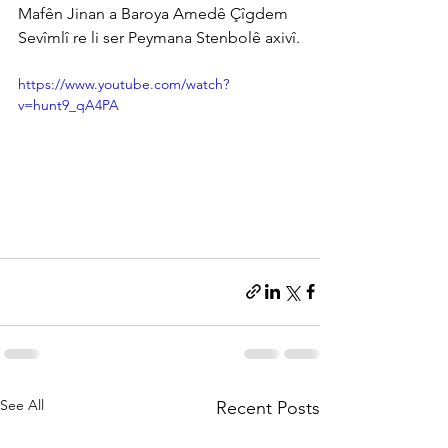
Mafên Jinan a Baroya Amedê Çîgdem 
Sevîmlî re li ser Peymana Stenbolê axivî.
https://www.youtube.com/watch?
v=hunt9_qA4PA
See All
Recent Posts