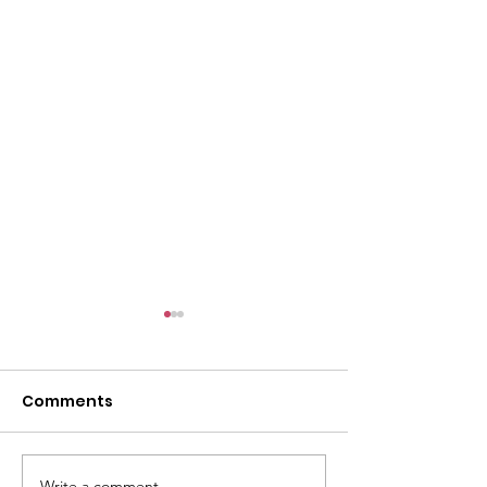
Comments
Pirsgirêka Bêmaliyê
Write a comment...